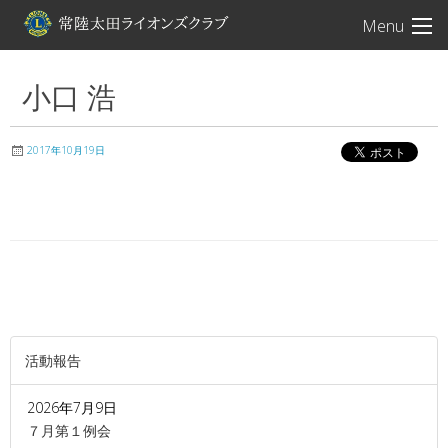
常陸太田ライオン
Menu
小口 浩
2017年10月19日
活動報告
2026年7月9日
７月第１例会