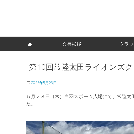
Skip
会長挨拶
クラブ
to
content
第10回常陸太田ライオンズ
2026年5月28日
５月２８日（木）白羽スポーツ広場にて、常陸太
た。