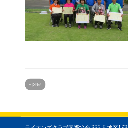
«
prev
ライオンズクラブ国際協会 333-E 地区1R3