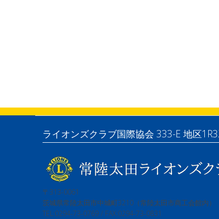
ライオンズクラブ国際協会 333-E 地区1R3
〒313-0061
茨城県常陸太田市中城町3210（常陸太田市商工会館内）
TEL:0294-73-0769 / FAX:0294-73-0831