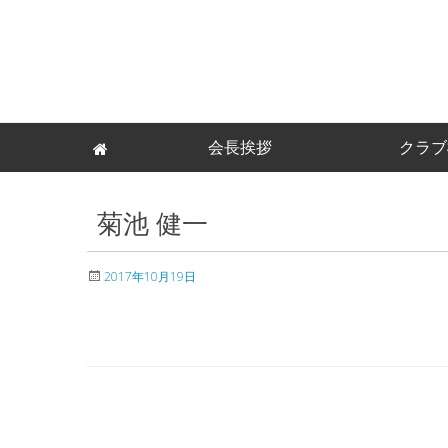
Skip
会長挨拶
クラブ
to
content
菊池 健一
2017年10月19日