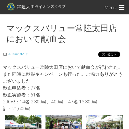
常陸太田ライオン
Menu
マックスバリュー常陸太田店
において献血会
2014年8月29日
マックスバリュー常陸太田店において献血会が行われた。
また同時に献眼キャンペーンも行った。ご協力ありがとう
ございました。
献血申込者：77名
献血実施者：61名
200㎖：14名 2,800㎖、400㎖：47名 18,800㎖
計：21,600㎖