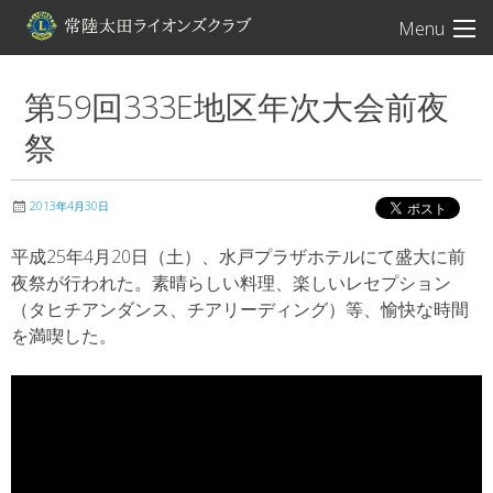
常陸太田ライオン
Menu
第59回333E地区年次大会前夜
祭
2013年4月30日
平成25年4月20日（土）、水戸プラザホテルにて盛大に前
夜祭が行われた。素晴らしい料理、楽しいレセプション
（タヒチアンダンス、チアリーディング）等、愉快な時間
を満喫した。