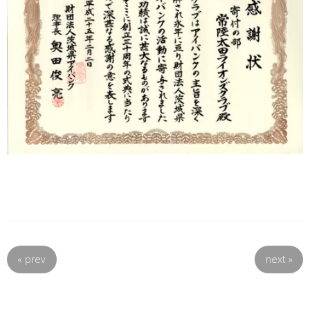
«
prev
next
»