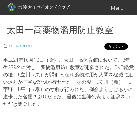
常陸太田ライオン
Menu
太田一高薬物濫用防止教室
2012年10月12日
平成24年10月12日（金）、太田一高体育館において、2年
生279名に対し、薬物濫用防止教室が開催された。DVD鑑賞
の後、L立川（久）が講師となり薬物濫用が人間を破滅に追
い込むか丁寧な説明が行われた。その後、L立川（新）、L
宇野、L平山（泰）の寸劇が行われた。例会よりははるかに
進歩した名優？ぶりだった。最後に生徒代表より謝辞をい
ただき閉会した。