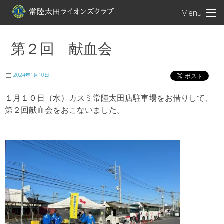
常陸太田ライオン
Menu
第２回 献血会
2024年1月10日
１月１０日（水）カスミ常陸太田店駐車場をお借りして、
第２回献血会をおこないました。