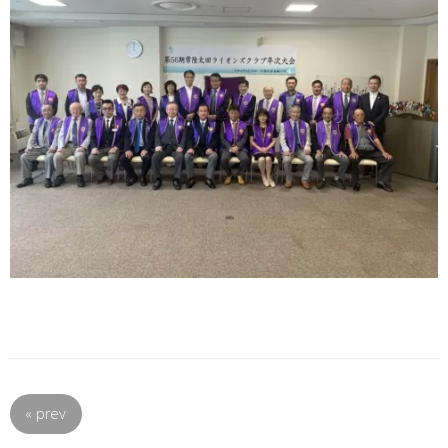
«
prev