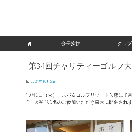
Skip
会長挨拶
クラブ
to
content
第34回チャリティーゴルフ
2021年10月5日
10月5日（火）、スパ＆ゴルフリゾート久慈にて
会」が約180名のご参加いただき盛大に開催され