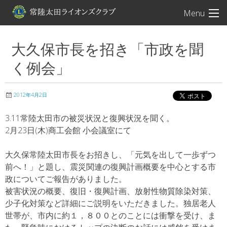
常陸太田ライオン
Menu
大久保市長を招き「市政を聞
く例会」
2012年4月2日
3.11常陸太田市の被災状況と復興状況を聞く。
2月23日(木)商工会館 小会議室にて
大久保常陸太田市長をお招きし、「元気を出して一歩ずつ
前へ！」と題し、震災関連の復興計画概要を中心とする市
政についてご報告がありました。
被害状況の概要、復旧・復興計画、放射性物質除染対策、
少子化対策など詳細にご説明をいただきました。独居老人
世帯が、市内に約１，８００とのことには衝撃を受け、ま