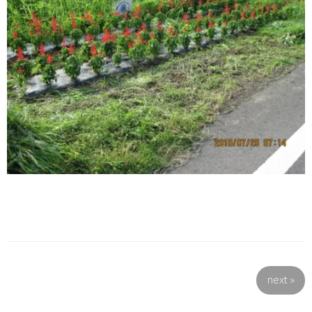
next
»