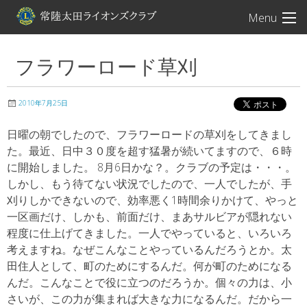
常陸太田ライオン
Menu
フラワーロード草刈
2010年7月25日
日曜の朝でしたので、フラワーロードの草刈をしてきまし
た。最近、日中３０度を超す猛暑が続いてますので、６時
に開始しました。 8月6日かな？。クラブの予定は・・・。
しかし、もう待てない状況でしたので、一人でしたが、手
刈りしかできないので、効率悪く1時間余りかけて、やっと
一区画だけ、しかも、前面だけ、まあサルビアが隠れない
程度に仕上げてきました。一人でやっていると、いろいろ
考えますね。なぜこんなことやっているんだろうとか。太
田住人として、町のためにするんだ。何が町のためになる
んだ。こんなことで役に立つのだろうか。個々の力は、小
さいが、この力が集まれば大きな力になるんだ。だから一