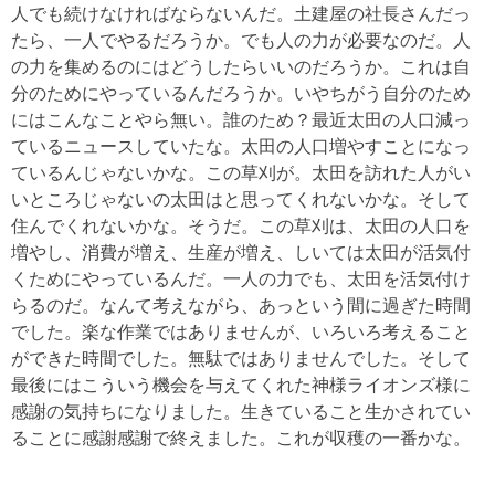
人でも続けなければならないんだ。土建屋の社長さんだっ
たら、一人でやるだろうか。でも人の力が必要なのだ。人
の力を集めるのにはどうしたらいいのだろうか。これは自
分のためにやっているんだろうか。いやちがう自分のため
にはこんなことやら無い。誰のため？最近太田の人口減っ
ているニュースしていたな。太田の人口増やすことになっ
ているんじゃないかな。この草刈が。太田を訪れた人がい
いところじゃないの太田はと思ってくれないかな。そして
住んでくれないかな。そうだ。この草刈は、太田の人口を
増やし、消費が増え、生産が増え、しいては太田が活気付
くためにやっているんだ。一人の力でも、太田を活気付け
らるのだ。なんて考えながら、あっという間に過ぎた時間
でした。楽な作業ではありませんが、いろいろ考えること
ができた時間でした。無駄ではありませんでした。そして
最後にはこういう機会を与えてくれた神様ライオンズ様に
感謝の気持ちになりました。生きていること生かされてい
ることに感謝感謝で終えました。これが収穫の一番かな。