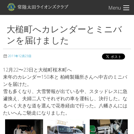
常陸太田ライオン
Menu
大槌町へカレンダーとミニバ
ンを届けました
2011年12月23日
12月22〜23日と大槌町桜木町へ
来年のカレンダー150本と 柏崎製麺所さんへ中古のミニバ
ンを届けた。
雪も多くなり、大雪警報が出ている中、スタッドレスに急
遽換え、夫婦二人でそれぞれの車を運転し、決行した。な
るべく大きな道を選んで花巻経由で行った。八幡さんには
たいへんご馳走になりました。