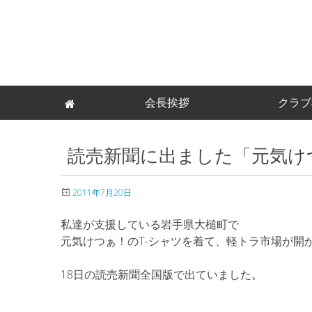
Skip
会長挨拶
クラブ
to
content
読売新聞に出ました「元気け
2011年7月20日
私達が支援している岩手県大槌町で
元気けつぁ！のT-シャツを着て、軽トラ市場が開
18日の読売新聞全国版で出ていました。