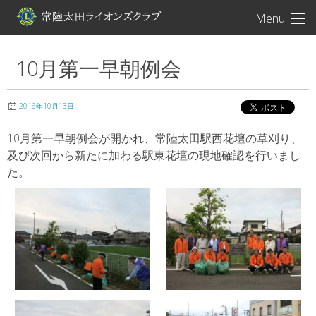
常陸太田ライオン
Menu
10月第一早朝例会
2016年10月13日
10月第一早朝例会が開かれ、常陸太田駅西花壇の草刈り、
及び次回から新たに加わる駅東花壇の現地確認を行いまし
た。