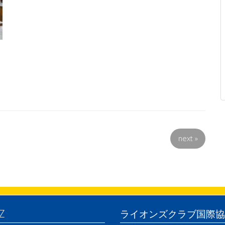
next
»
Z
ライオンズクラブ国際協