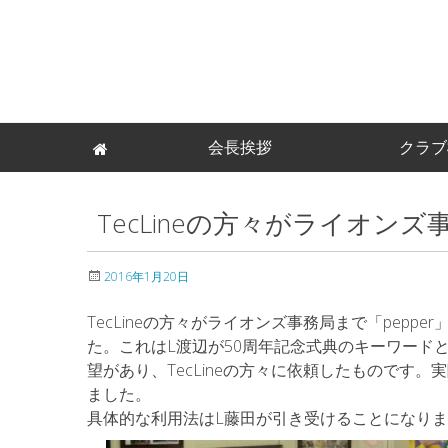
Skip
会長挨拶
クラブ
to
content
TecLineの方々がライオン
2016年1月20日
TecLineの方々がライオンズ事務局まで「pepp
た。これはL渡辺が50周年記念式典のキーワード
望があり、TecLineの方々に依頼したものです
ました。
具体的な利用法はL藤田が引き受けることになり