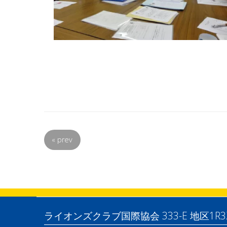
«
prev
ライオンズクラブ国際協会 333-E 地区1R3