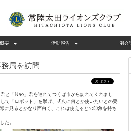
概要
活動報告
例会
ズ事務局を訪問
er」君と「Nao」君を連れてつくば市から訪れてくれまし
として「ロボット」を挙げ、式典に何とか使いたいとの要
。実際に見るとかなり面白く、これは使えるとの印象を持ち
ました。