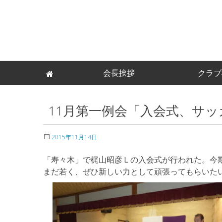
Skip
会長挨拶
クラブ
to
content
11月第一例会「入会式、サ
2015年11月14日
「寿々木」で梶山昭彦Ｌの入会式が行われた。今
まだ若く、ぜひ新しい力として頑張ってもらいた