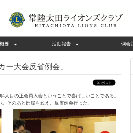
概要
活動報告
例会
ッカー大会反省例会」
期4人目の正会員入会ということで喜ばしいことである。
い。そのあと部屋を変え、反省例会行った。