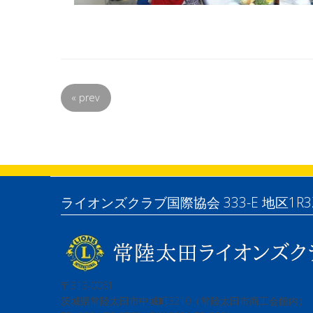
«
prev
ライオンズクラブ国際協会 333-E 地区1R3
〒313-0061
茨城県常陸太田市中城町3210（常陸太田市商工会館内）