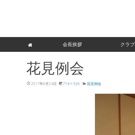
Skip
会長挨拶
クラブ
to
content
花見例会
2017年8月24日
714 × 536
花見例会