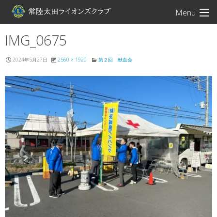
常陸太田ライオン
Menu
IMG_0675
2024年5月27日
2560 × 1920
第２回 献血会