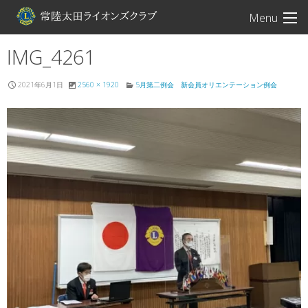
常陸太田ライオン
Menu
IMG_4261
2021年6月1日
2560 × 1920
5月第二例会 新会員オリエンテーション例会