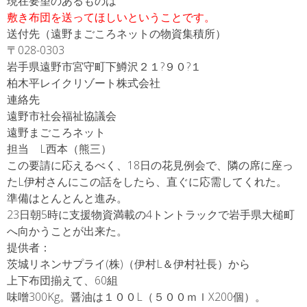
現在要望のあるものは
敷き布団を送ってほしいということです。
送付先（遠野まごころネットの物資集積所）
〒028-0303
岩手県遠野市宮守町下鱒沢２１?９０?１
柏木平レイクリゾート株式会社
連絡先
遠野市社会福祉協議会
遠野まごころネット
担当 L西本（熊三）
この要請に応えるべく、18日の花見例会で、隣の席に座っ
たL伊村さんにこの話をしたら、直ぐに応需してくれた。
準備はとんとんと進み。
23日朝5時に支援物資満載の4トントラックで岩手県大槌町
へ向かうことが出来た。
提供者：
茨城リネンサプライ(株)（伊村L＆伊村社長）から
上下布団揃えて、60組
味噌300Kg。醤油は１００L（５００ｍｌX200個）。