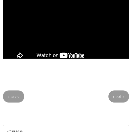
«
prev
next
»