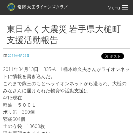
常陸太田ライオン
Menu
東日本く大震災 岩手県大槌町
支援活動報告
2011年4月26日
2011年04月13日：335-A L橋本維久夫さんがライオンネッ
トに情報を書き込んだ。
これまで熊三のもとへライオンネットから送られ、大槌の
みなさんに届けられた物資や活動支援は
4/13現在
軽油 ５００Ｌ
ポリ缶 350個
寝袋504個
土のう袋 10600枚