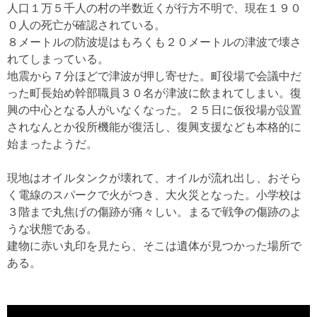
人口１万５千人の村の半数近くが行方不明で、現在１９０
０人の死亡が確認されている。
８メートルの防波堤はもろくも２０メートルの津波で壊さ
れてしまっている。
地震から７分ほどで津波が押し寄せた。町役場で会議中だ
った町長始め幹部職員３０名が津波に飲まれてしまい。復
興の中心となる人がいなくなった。２５日に仮役場が設置
されなんとか役所機能が復活し、復興支援なども本格的に
始まったようだ。
現地はオイルタンクが壊れて、オイルが流れ出し、おそら
く電線のスパークで火がつき、大火災となった。小学校は
３階まで丸焦げの傷跡が痛々しい。まるで戦争の傷跡のよ
うな状態である。
建物に赤い丸印を見たら、そこは遺体が見つかった場所で
ある。