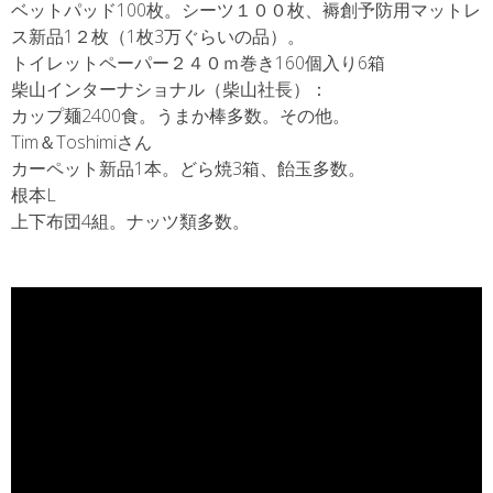
ベットパッド100枚。シーツ１００枚、褥創予防用マットレ
ス新品1２枚（1枚3万ぐらいの品）。
トイレットペーパー２４０ｍ巻き160個入り6箱
柴山インターナショナル（柴山社長）：
カップ麺2400食。うまか棒多数。その他。
Tim＆Toshimiさん
カーペット新品1本。どら焼3箱、飴玉多数。
根本L
上下布団4組。ナッツ類多数。