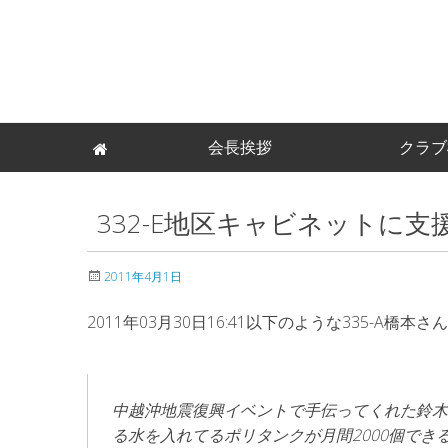
Skip
会長挨拶
クラブ
to
content
332-E地区キャビネットに
2011年4月1日
2011年03月30日16:41以下のような335-A
中越沖地震復興イベントで手伝ってくれた鈴木
る水を入れてるポリタンクが月間2000個で