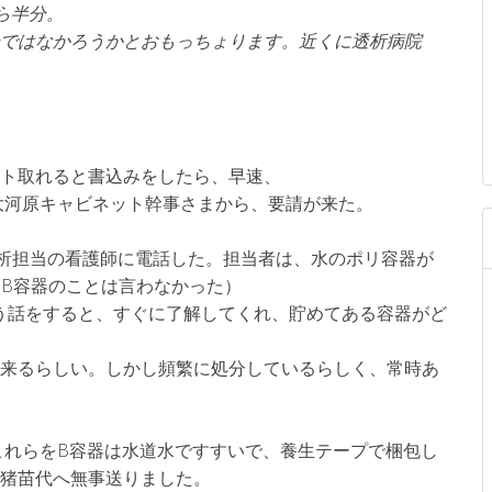
ら半分。
ではなかろうかとおもっちょります。近くに透析病院
クト取れると書込みをしたら、早速、
：大河原キャビネット幹事さまから、要請が来た。
透析担当の看護師に電話した。担当者は、水のポリ容器が
器B容器のことは言わなかった）
う話をすると、すぐに了解してくれ、貯めてある容器がど
出来るらしい。しかし頻繁に処分しているらしく、常時あ
。これらをB容器は水道水ですすいで、養生テープで梱包し
、猪苗代へ無事送りました。