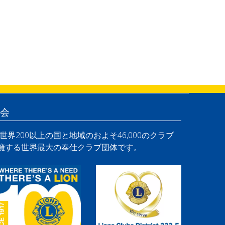
会
界200以上の国と地域のおよそ46,000のクラブ
を擁する世界最大の奉仕クラブ団体です。