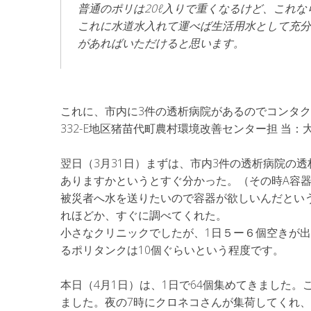
普通のポリは20ℓ入りで重くなるけど、これな
これに水道水入れて運べば生活用水として充分
があればいただけると思います。
これに、市内に3件の透析病院があるのでコンタ
332-E地区猪苗代町農村環境改善センター担 当
翌日（3月31日）まずは、市内3件の透析病院の
ありますかというとすぐ分かった。（その時A容
被災者へ水を送りたいので容器が欲しいんだとい
れほどか、すぐに調べてくれた。
小さなクリニックでしたが、1日５ー６個空きが
るポリタンクは10個ぐらいという程度です。
本日（4月1日）は、1日で64個集めてきました
ました。夜の7時にクロネコさんが集荷してくれ