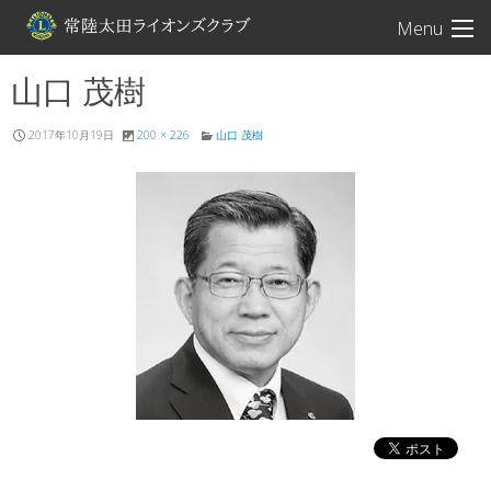
常陸太田ライオン
Menu
山口 茂樹
2017年10月19日
200 × 226
山口 茂樹