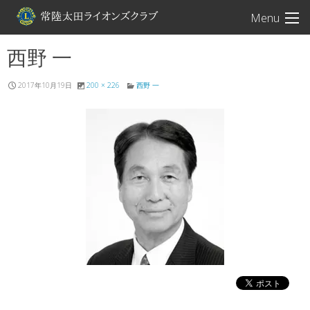
常陸太田ライオン
Menu
西野 一
2017年10月19日
200 × 226
西野 一