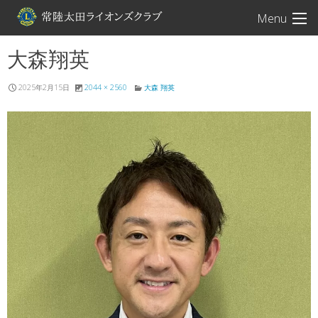
常陸太田ライオン
Menu
大森翔英
2025年2月15日
2044 × 2560
大森 翔英