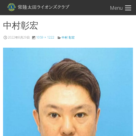
常陸太田ライオン
Menu
中村彰宏
2022年8月29日
1059 × 1222
中村 彰宏