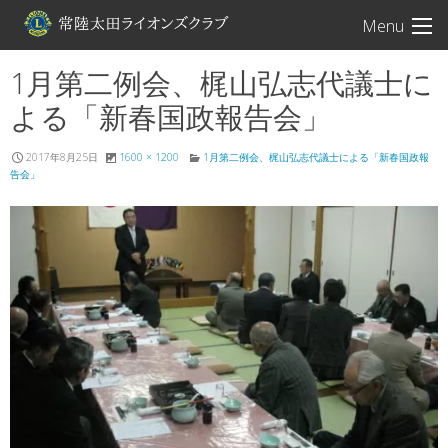
常陸太田ライオン
Menu
1月第二例会、梶山弘志代議士に
よる「新春国政報告会」
2017年8月25日
1600 × 1200
1月第二例会、梶山弘志代議士による「新春国政報
告会」