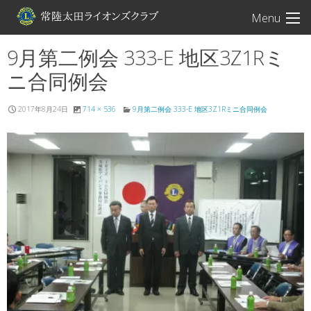
常陸太田ライオン
Menu
9月第二例会 333-E 地区3Z1Rミ
ニ合同例会
2017年8月24日
714 × 536
9月第二例会 333-E 地区3Z1Rミニ合同例会