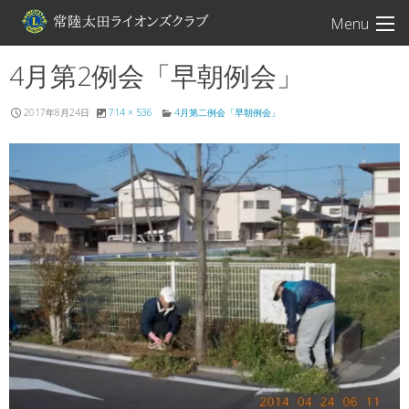
常陸太田ライオン
Menu
4月第2例会「早朝例会」
2017年8月24日
714 × 536
4月第二例会「早朝例会」