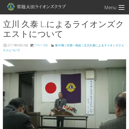
常陸太田ライオン
Menu
立川 久泰 L.によるライオンズク
エストについて
2017年8月24日
714 × 536
第48期 2月第一例会 L立川久泰によるライオンズクエ
ストについて