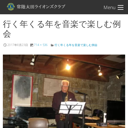
常陸太田ライオン
Menu
行く年くる年を音楽で楽しむ例
会
2017年8月23日
714 × 536
行く年くる年を音楽で楽しむ例会