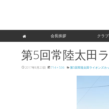
Skip
会長挨拶
クラブ
to
content
第5回常陸太田
2017年8月23日
714 × 536
第5回常陸太田ライオンズカ