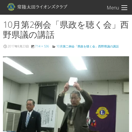
常陸太田ライオン
Menu
10月第2例会「県政を聴く会」西
野県議の講話
2017年8月23日
714 × 536
10月第二例会「県政を聴く会」西野県議の講話