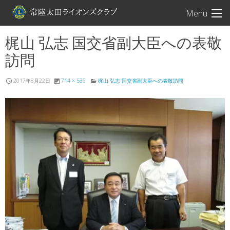
常陸太田ライオン
Menu
梶山 弘志 国交省副大臣への表敬
訪問
2017年8月22日
714 × 536
梶山 弘志 国交省副大臣への表敬訪問