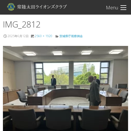
常陸太田ライオン
Menu
IMG_2812
2025年6月12日
2560 × 1920
茨城県庁視察例会