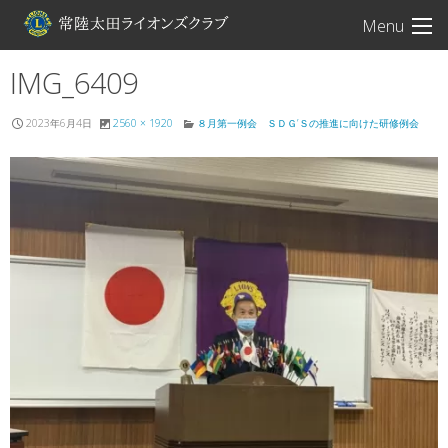
常陸太田ライオン
Menu
IMG_6409
2023年6月4日
2560 × 1920
８月第一例会 ＳＤＧ’Ｓの推進に向けた研修例会