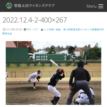
常陸太田ライオン
Menu
2022.12.4-2-400×267
2023年6月4日
400 × 267
１２月第一例会 第４回常陸太田ライオンズ杯選抜中学
野球大会