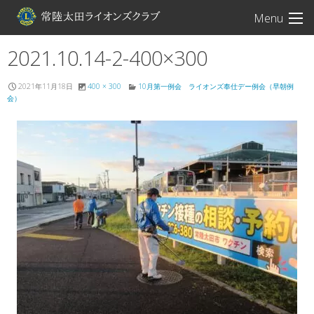
常陸太田ライオン
Menu
2021.10.14-2-400×300
2021年11月18日
400 × 300
10月第一例会 ライオンズ奉仕デー例会（早朝例
会）