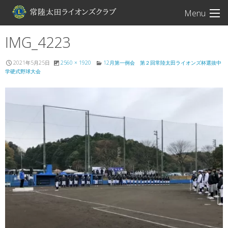
常陸太田ライオン
Menu
IMG_4223
2021年5月25日
2560 × 1920
12月第一例会 第２回常陸太田ライオンズ杯選抜中
学硬式野球大会