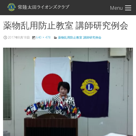
常陸太田ライオン
Menu
薬物乱用防止教室 講師研究例会
2017年8月18日
640 × 478
薬物乱用防止教室 講師研究例会