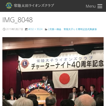
常陸太田ライオン
Menu
IMG_8048
2019年9月27日
4032 × 3024
2月第一例会 常陸大子ＬＣ周年記念式典参加