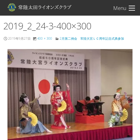
常陸太田ライオン
Menu
2019_2_24-3-400×300
2019年9月27日
400 × 300
2月第二例会 常陸大宮ＬＣ周年記念式典参加