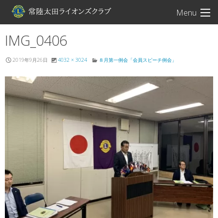
常陸太田ライオン
Menu
IMG_0406
2019年9月26日
4032 × 3024
８月第一例会「会員スピーチ例会」