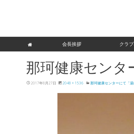
Skip
会長挨拶
クラブ
to
content
那珂健康センタ
2017年8月27日
2048 × 1536
那珂健康センターにて「湯