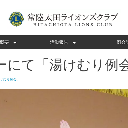
概要
活動報告
例会
ーにて「湯けむり例
けむり例会」