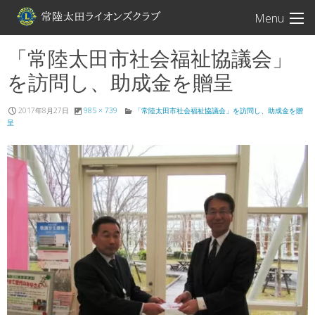
常陸太田ライオン
Menu
「常陸太田市社会福祉協議会」
を訪問し、助成金を贈呈
2017年8月27日
985 × 739
「常陸太田市社会福祉協議会」を訪問し、助成金を贈
呈