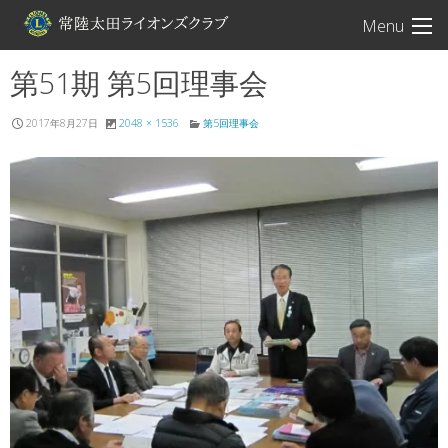
常陸太田ライオン
Menu
第51期 第5回理事会
2017年8月27日
2048 × 1536
第5回理事会