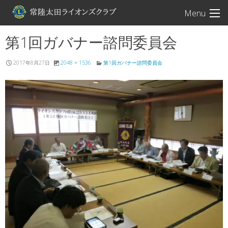
常陸太田ライオン
Menu
第1回ガバナー諮問委員会
2017年8月27日
2048 × 1536
第1回ガバナー諮問委員会