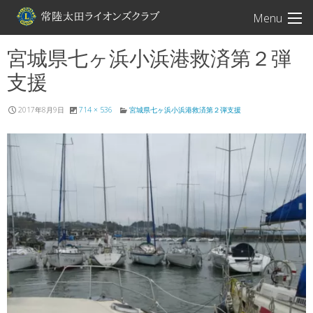
常陸太田ライオン
Menu
宮城県七ヶ浜小浜港救済第２弾
支援
2017年8月9日
714 × 536
宮城県七ヶ浜小浜港救済第２弾支援