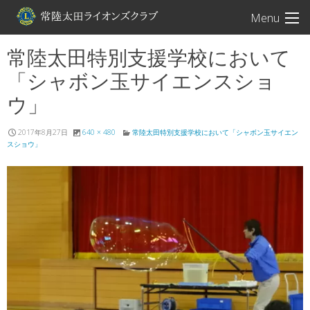
常陸太田ライオン
Menu
常陸太田特別支援学校において
「シャボン玉サイエンスショ
ウ」
2017年8月27日
640 × 480
常陸太田特別支援学校において「シャボン玉サイエン
スショウ」