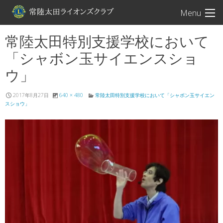
常陸太田ライオン
Menu
常陸太田特別支援学校において
「シャボン玉サイエンスショ
ウ」
2017年8月27日
640 × 480
常陸太田特別支援学校において「シャボン玉サイエン
スショウ」